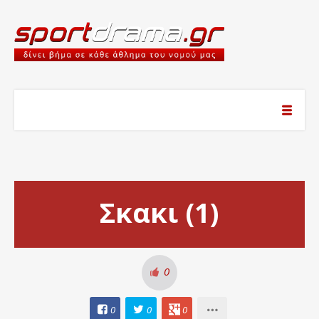
Σκακι (1)
0
0
0
0