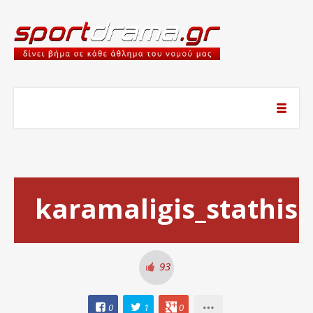
karamaligis_stathis
93
0
1
0