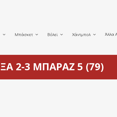
Άλλα Αθλή
Μπάσκετ
Βόλεϊ
Χάντμπολ
Άλλα 
ο
Μπάσκετ
Βόλεϊ
Χάντμπολ
ΞΑ 2-3 ΜΠΑΡΑΖ 5 (79)