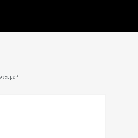
νται με
*