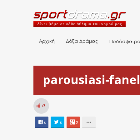
Αρχική
Δόξα Δράμας
Ποδόσφαιρο
Αρχική
Δόξα Δράμας
Ποδόσφαιρ
parousiasi-fane
0
0
0
0