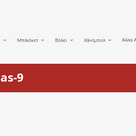
Άλλα Αθλή
Μπάσκετ
Βόλεϊ
Χάντμπολ
Άλλα 
ο
Μπάσκετ
Βόλεϊ
Χάντμπολ
las-9