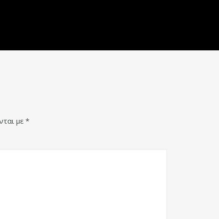
νται με
*