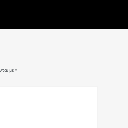
νται με
*