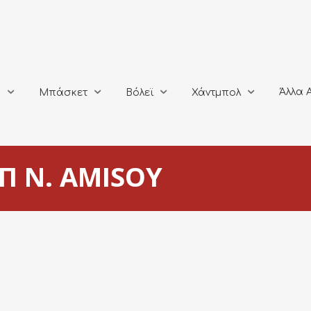
Άλλα Αθλή
Μπάσκετ
Βόλεϊ
Χάντμπολ
Άλλα 
ο
Μπάσκετ
Βόλεϊ
Χάντμπολ
Π N. AMISOY