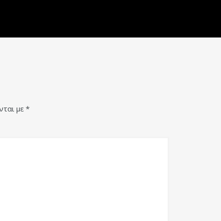
νται με
*