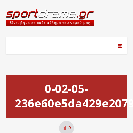
0-02-05-
236e60e5da429e2079
0