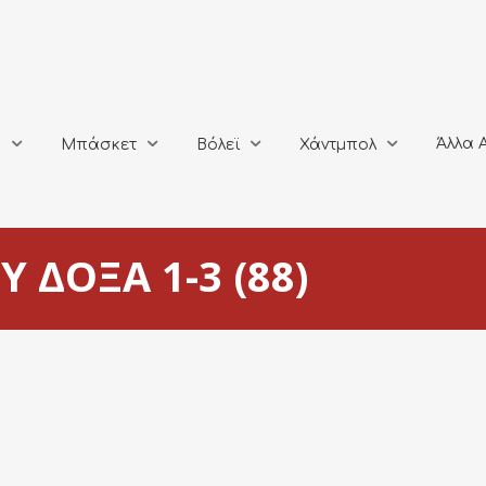
Άλλα Αθλή
Μπάσκετ
Βόλεϊ
Χάντμπολ
Άλλα 
ο
Μπάσκετ
Βόλεϊ
Χάντμπολ
 ΔΟΞΑ 1-3 (88)