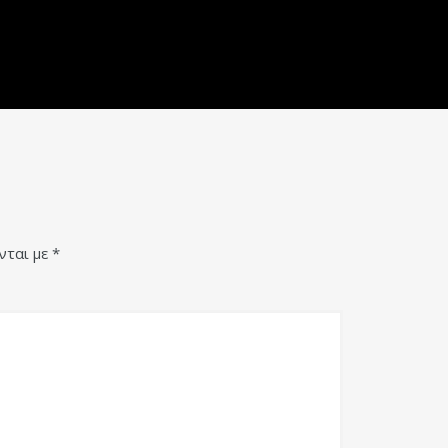
νται με
*