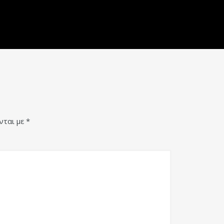
νται με
*