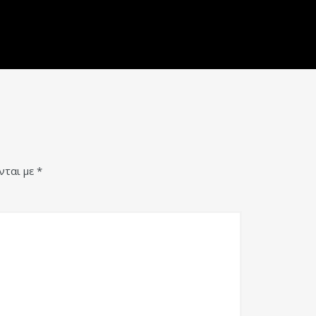
νται με
*