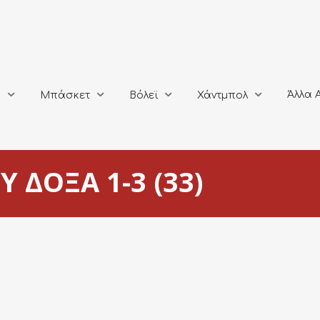
Άλλα Αθλή
Μπάσκετ
Βόλεϊ
Χάντμπολ
Άλλα 
ο
Μπάσκετ
Βόλεϊ
Χάντμπολ
 ΔΟΞΑ 1-3 (33)