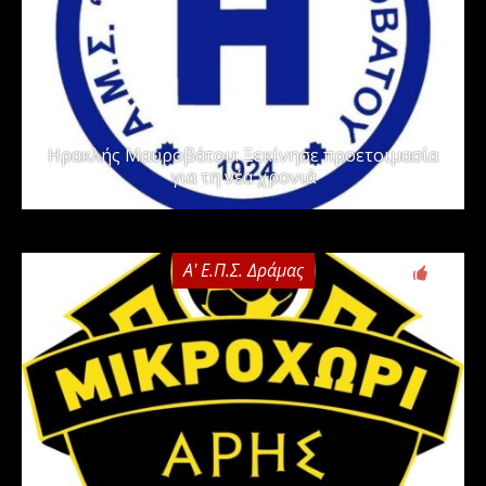
Ηρακλής Μαυροβάτου: Ξεκίνησε προετοιμασία
για τη νέα χρονιά
Α' Ε.Π.Σ. Δράμας
0