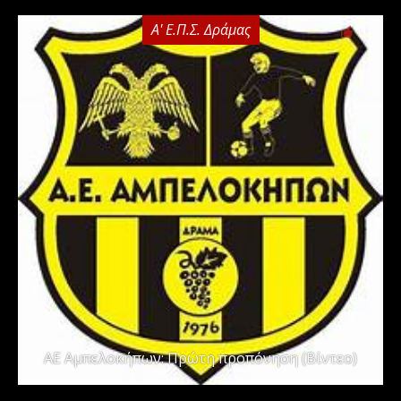
Α' Ε.Π.Σ. Δράμας
0
ΑΕ Αμπελοκήπων: Πρώτη προπόνηση (Βίντεο)