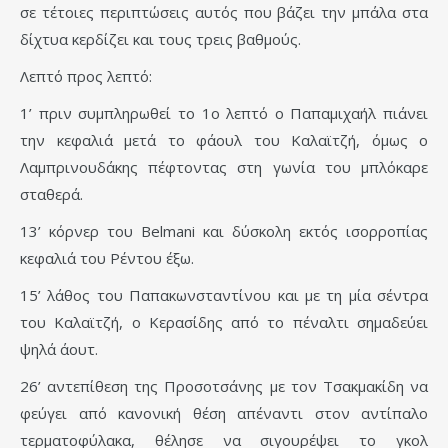
σε τέτοιες περιπτώσεις αυτός που βάζει την μπάλα στα
δίχτυα κερδίζει και τους τρεις βαθμούς.
Λεπτό προς λεπτό:
1’ πριν συμπληρωθεί το 1ο λεπτό ο Παπαμιχαήλ πιάνει
την κεφαλιά μετά το φάουλ του Καλαϊτζή, όμως ο
Λαμπρινουδάκης πέφτοντας στη γωνία του μπλόκαρε
σταθερά.
13’ κόρνερ του Belmani και δύσκολη εκτός ισορροπίας
κεφαλιά του Ρέντου έξω.
15’ λάθος του Παπακωνσταντίνου και με τη μία σέντρα
του Καλαϊτζή, ο Κερασίδης από το πέναλτι σημαδεύει
ψηλά άουτ.
26’ αντεπίθεση της Προσοτσάνης με τον Τσακμακίδη να
φεύγει από κανονική θέση απέναντι στον αντίπαλο
τερματοφύλακα, θέλησε να σιγουρέψει το γκολ