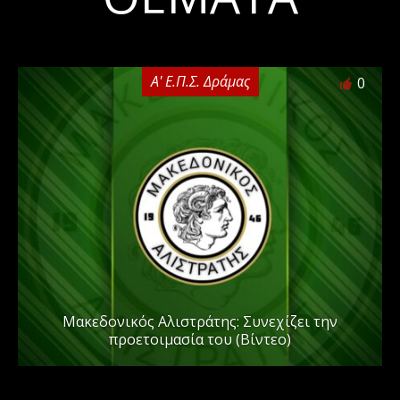
Α' Ε.Π.Σ. Δράμας
0
Μακεδονικός Αλιστράτης: Συνεχίζει την
προετοιμασία του (Βίντεο)