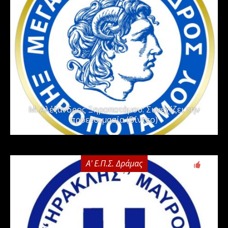
Μ. Αλέξανδρος Ξηροποτάμου: Συνεχίζει την
προετοιμασία (Βίντεο)
Α' Ε.Π.Σ. Δράμας
0