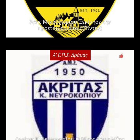
Άρης Μικροχωρίου: Ξεκίνησε την
προετοιμασία του (Βίντεο)
Α' Ε.Π.Σ. Δράμας
0
Ακρίτας Κ. Νευροκοπίου: Ο Νίκος Τσιμπλίδης