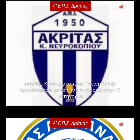
Α' Ε.Π.Σ. Δράμας
0
Ακρίτας Κ. Νευροκοπίου: Ξεκίνησε την
προετοιμασία μετά την επιστροφή στην Α’
κατηγορία
Α' Ε.Π.Σ. Δράμας
0