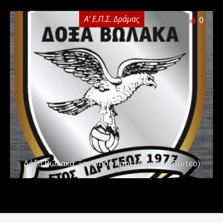
Α' Ε.Π.Σ. Δράμας
0
Δόξα Βώλακα: Ξεκίνησε προετοιμασία (Βίντεο)