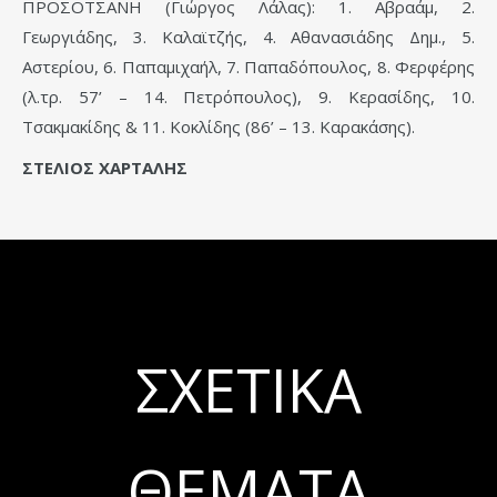
ΠΡΟΣΟΤΣΑΝΗ (Γιώργος Λάλας): 1. Αβραάμ, 2.
Γεωργιάδης, 3. Καλαϊτζής, 4. Αθανασιάδης Δημ., 5.
Αστερίου, 6. Παπαμιχαήλ, 7. Παπαδόπουλος, 8. Φερφέρης
(λ.τρ. 57’ – 14. Πετρόπουλος), 9. Κερασίδης, 10.
Τσακμακίδης & 11. Κοκλίδης (86’ – 13. Καρακάσης).
ΣΤΕΛΙΟΣ ΧΑΡΤΑΛΗΣ
ΣΧΕΤΙΚΆ
ΘΈΜΑΤΑ