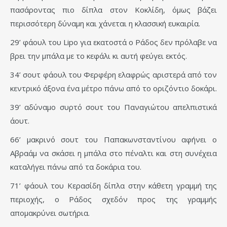
πασάροντας πιο δίπλα στον Κοκλίδη, όμως βάζει
περισσότερη δύναμη και χάνεται η κλασσική ευκαιρία.
29’ φάουλ του Lipo για εκατοστά ο Ράδος δεν πρόλαβε να
βρει την μπάλα με το κεφάλι κι αυτή φεύγει εκτός.
34’ σουτ φάουλ του Φερφέρη ελαφρώς αριστερά από τον
κεντρικό άξονα ένα μέτρο πάνω από το οριζόντιο δοκάρι.
39’ αδύναμο συρτό σουτ του Παναγιώτου απελπιστικά
άουτ.
66’ μακρινό σουτ του Παπακωνσταντίνου αφήνει ο
Αβραάμ να σκάσει η μπάλα στο πέναλτι και στη συνέχεια
καταλήγει πάνω από τα δοκάρια του.
71’ φάουλ του Κερασίδη δίπλα στην κάθετη γραμμή της
περιοχής, ο Ράδος σχεδόν προς της γραμμής
απομακρύνει σωτήρια.