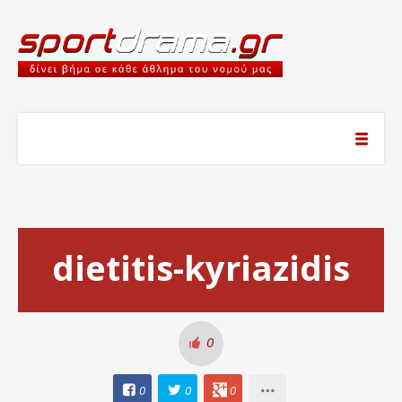
dietitis-kyriazidis
0
0
0
0