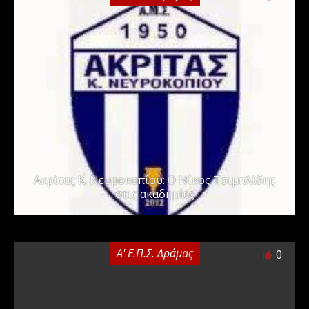
Ακρίτας Κ. Νευροκοπίου: Ο Νίκος Τσιμπλίδης
στις ακαδημίες
Α' Ε.Π.Σ. Δράμας
0