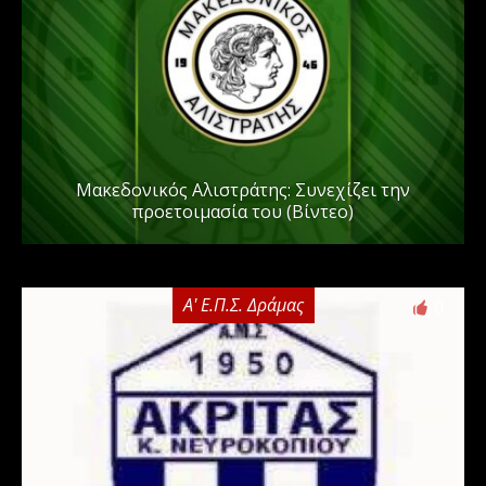
Μακεδονικός Αλιστράτης: Συνεχίζει την
προετοιμασία του (Βίντεο)
Α' Ε.Π.Σ. Δράμας
0