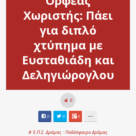
Ορφέας
Χωριστής: Πάει
για διπλό
χτύπημα με
Ευσταθιάδη και
Δεληγιώρογλου
0
0
0
0
Α' Ε.Π.Σ. Δράμας
/
Ποδόσφαιρο Δράμας