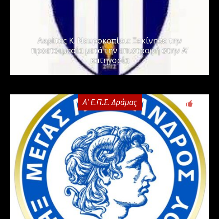
Ακρίτας Κ. Νευροκοπίου: Ξεκίνησε την
προετοιμασία μετά την επιστροφή στην Α’
κατηγορία
Α' Ε.Π.Σ. Δράμας
0