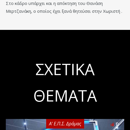
Στο κάδρο υπάρχει και η απόκτηση του Θανάση
Μερτζανάκη, ο οποίος έχει ξανά θητεύσει στην Χωριστή .
ΣΧΕΤΙΚΆ
ΘΈΜΑΤΑ
Α' Ε.Π.Σ. Δράμας
0