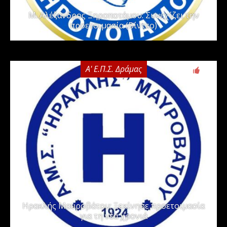
Μ. Αλέξανδρος Ξηροποτάμου: Συνεχίζει την
προετοιμασία (Βίντεο)
Α' Ε.Π.Σ. Δράμας
0
Ηρακλής Μαυροβάτου: Ξεκίνησε προετοιμασία
για τη νέα χρονιά