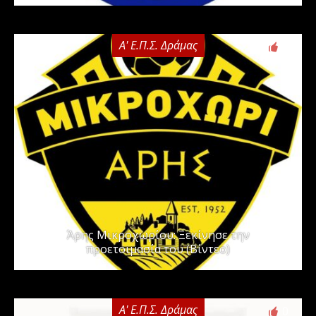
Α' Ε.Π.Σ. Δράμας
0
Άρης Μικροχωρίου: Ξεκίνησε την
προετοιμασία του (Βίντεο)
Α' Ε.Π.Σ. Δράμας
0