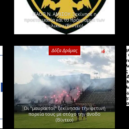
ΠΑΟΠ Ν. ΑΜΙΣΟΥ: Ξεκίνησε η
προετοιμασία και το πρόγραμμα των
φιλικών (Βίντεο)
Δόξα Δράμας
2
Οι “μαυραετοί” ξεκίνησαν την φετινή
πορεία τους με στόχο την άνοδο
(Βίντεο)