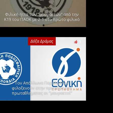
Φιλική ήττα των “μαυραετών” από την
Κ19 του ΠΑΟΚ με 2-1 στο πρώτο φιλικό
Δόξα Δράμας
1
Τον Απόλλωνα Παραλιμνίου
φιλοξενούν στην πρεμιέρα του
πρωταθλήματος οι “μαυραετοί”