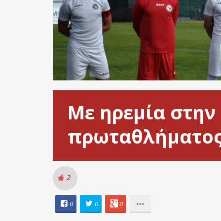
Με ηρεμία στην 
πρωταθλήματο
2
0
0
0