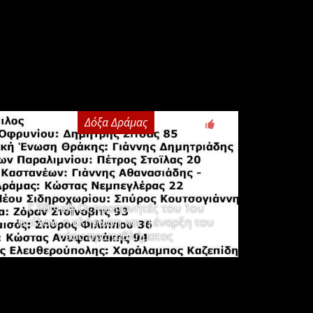
Δόξα Δράμας
3
Γ΄ Εθνική: Οι προπονητές του 1ου
ομίλου, η κλήρωση και η έναρξη του
νέου πρωταθλήματος