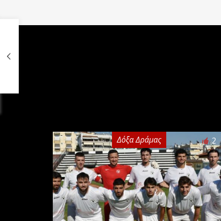
Δόξα Δράμας
2