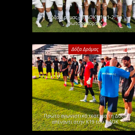
Δόξα Δράμας – ΠΑΟΚ Κ19 1-2: Το
φωτορεπορτάζ
Δόξα Δράμας
2
Πρώτο αγωνιστικό τεστ για τη Δόξα
απέναντι στην Κ19 του ΠΑΟΚ