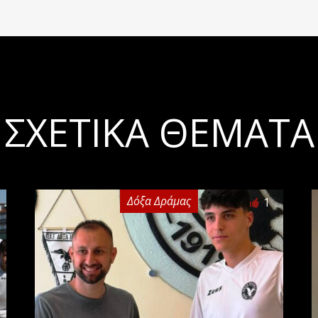
ΣΧΕΤΙΚΆ ΘΈΜΑΤΑ
Δόξα Δράμας
1