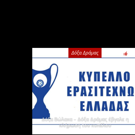
Δόξα Δράμας
2
Δόξα Βώλακα – Δόξα Δράμας έβγαλε η
κλήρωση του κυπέλου