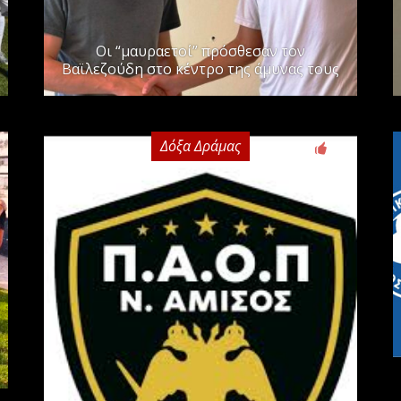
Οι “μαυραετοί” πρόσθεσαν τον
Βαϊλεζούδη στο κέντρο της άμυνας τους
Δόξα Δράμας
0