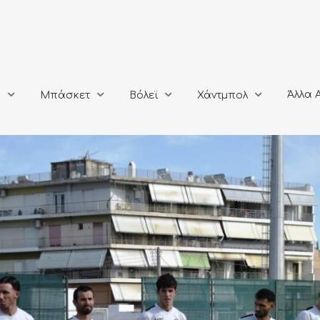
Άλλα Αθλή
Μπάσκετ
Βόλεϊ
Χάντμπολ
Άλλα 
ο
Μπάσκετ
Βόλεϊ
Χάντμπολ