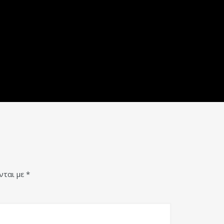
νται με
*