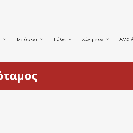
Άλλα Αθλή
Μπάσκετ
Βόλεϊ
Χάντμπολ
Άλλα 
ο
Μπάσκετ
Βόλεϊ
Χάντμπολ
όταμος