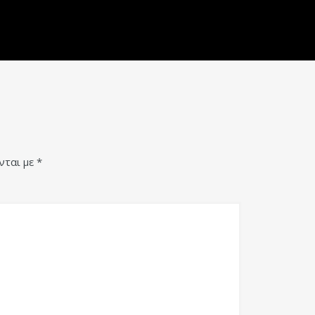
νται με
*