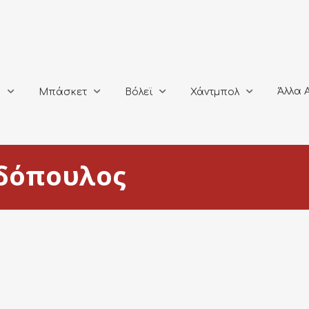
Άλλα Αθλή
Μπάσκετ
Βόλεϊ
Χάντμπολ
Άλλα 
ο
Μπάσκετ
Βόλεϊ
Χάντμπολ
δόπουλος