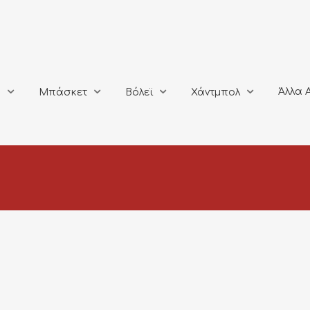
Άλλα Αθλή
Μπάσκετ
Βόλεϊ
Χάντμπολ
Άλλα 
ο
Μπάσκετ
Βόλεϊ
Χάντμπολ