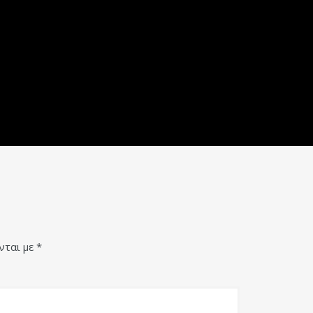
νται με
*