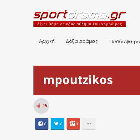
Αρχική
Δόξα Δράμας
Ποδόσφαιρο
Αρχική
Δόξα Δράμας
Ποδόσφαιρ
mpoutzikos
59
0
0
0