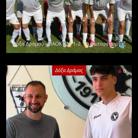
Δόξα Δράμας – ΠΑΟΚ Κ19 1-2: Το φωτορεπορτάζ
Δόξα Δράμας
0