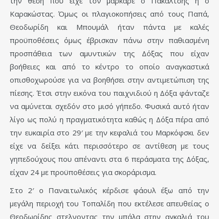
την θέση που είχε τον μάρκαρε ο Πακάλτσης ή ο
Καρακώστας. Όμως οι πλαγιοκοπήσεις από τους Παπά,
Θεοδωρίδη και Μπουμάλ ήταν πάντα με καλές
προϋποθέσεις όμως έβρισκαν πάνω στην παθιασμένη
προσπάθεια των αμυντικών της Δόξας που είχαν
βοήθειες και από το κέντρο το οποίο αναγκαστικά
οπισθοχωρούσε για να βοηθήσει στην αντιμετώπιση της
πίεσης. Έτσι στην εικόνα του παιχνιδιού η Δόξα φάνταζε
να αμύνεται σχεδόν στο μισό γήπεδο. Φυσικά αυτό ήταν
λίγο ως πολύ η πραγματικότητα καθώς η Δόξα πέρα από
την ευκαιρία στο 29′ με την κεφαλιά του Μαρκόφσκι δεν
είχε να δείξει κάτι περισσότερο σε αντίθεση με τους
γηπεδούχους που απέναντι στα 6 περάσματα της Δόξας,
είχαν 24 με προϋποθέσεις για σκοράρισμα.
Στο 2′ ο Παναιτωλικός κέρδισε φάουλ έξω από την
μεγάλη περιοχή του Τοπαλίδη που εκτέλεσε απευθείας ο
Θεοδωρίδης στελνοντας την μπάλα στην αγκαλιά του