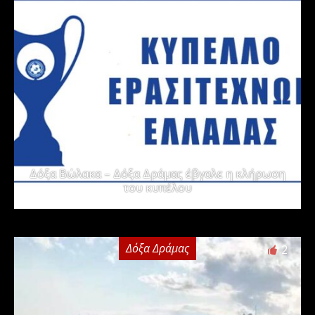
Δόξα Βώλακα – Δόξα Δράμας έβγαλε η κλήρωση
του κυπέλου
Δόξα Δράμας
2