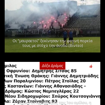
Οι “μαυραετοί” ξεκίνησαν την φετινή πορεία
τους με στόχο την άνοδο (Βίντεο)
Δόξα Δράμας
3
Γ΄ Εθνική: Οι προπονητές του 1ου ομίλου, η