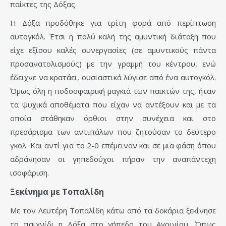
παίκτες της Δόξας.
Η Δόξα προδόθηκε για τρίτη φορά από περίπτωση
αυτογκόλ. Έτσι η πολύ καλή της αμυντική διάταξη που
είχε εξίσου καλές συνεργασίες (σε αμυντικούς πάντα
προσανατολισμούς) με την γραμμή του κέντρου, ενώ
έδειχνε να κρατάει, ουσιαστικά λύγισε από ένα αυτογκόλ.
Όμως όλη η ποδοσφαιρική μαγκιά των παικτών της, ήταν
τα ψυχικά αποθέματα που είχαν να αντέξουν και με τα
οποία στάθηκαν όρθιοι στην συνέχεια και στο
πρεσάρισμα των αντιπάλων που ζητούσαν το δεύτερο
γκολ. Και αντί για το 2-0 επέμειναν και σε μια φάση όπου
αδράνησαν οι γηπεδούχοι πήραν την αναπάντεχη
ισοφάριση.
Ξεκίνημα με Τοπαλίδη
Με τον Λευτέρη Τοπαλίδη κάτω από τα δοκάρια ξεκίνησε
το παιχνίδι η Δόξα στο γήπεδο του Αγρινίου. Όπως