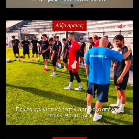
Δόξα Δράμας
2
Πρώτο αγωνιστικό τεστ για τη Δόξα απέναντι
στην Κ19 του ΠΑΟΚ