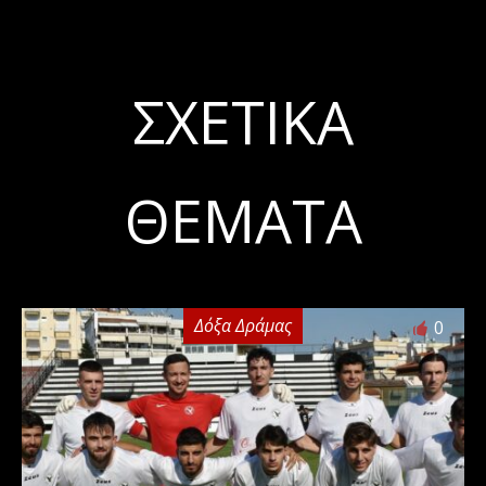
ΣΧΕΤΙΚΆ
ΘΈΜΑΤΑ
Δόξα Δράμας
0