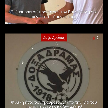
Οι “μαυραετοί” πρόσθεσαν τον Βαϊλεζούδη στο
κέντρο της άμυνας τους
Δόξα Δράμας
2
Φιλική ήττα των “μαυραετών” από την Κ19 του
ΠΑΟΚ με 2-1 στο πρώτο φιλικό