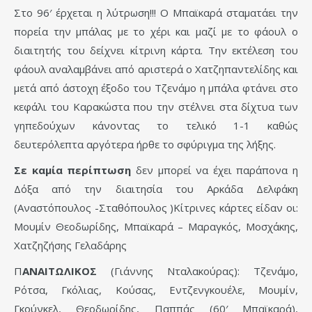
Στο 96′ έρχεται η λύτρωση!!! Ο Μπαϊκαρά σταματάει την
πορεία την μπάλας με το χέρι και μαζί με το φάουλ ο
διαιτητής του δείχνει κίτρινη κάρτα. Την εκτέλεση του
φάουλ αναλαμβάνει από αριστερά ο Χατζηπαντελίδης και
μετά από άστοχη έξοδο του Τζενάμο η μπάλα φτάνει στο
κεφάλι του Καρακώστα που την στέλνει στα δίχτυα των
γηπεδούχων κάνοντας το τελικό 1-1 καθώς
δευτερόλεπτα αργότερα ήρθε το σφύριγμα της λήξης.
Σε καμία περίπτωση
δεν μπορεί να έχει παράπονα η
Δόξα από την διαιτησία του Αρκάδα Δελφάκη
(Αναστόπουλος -Σταθόπουλος )Κίτρινες κάρτες είδαν οι:
Μουμίν Θεοδωρίδης, Μπαϊκαρά – Μαραγκός, Μοσχάκης,
Χατζηζήσης Γελαδάρης
Π
ΑΝΑΙΤΩΛΙΚΟΣ
(Γιάννης Νταλακούρας): Τζενάμο,
Ρότσα, Γκόλιας, Κούσας, Εντζενγκουέλε, Μουμίν,
Γκούνκελ, Θεοδωρίδης, Παππάς (60′ Μπαϊκαρά),