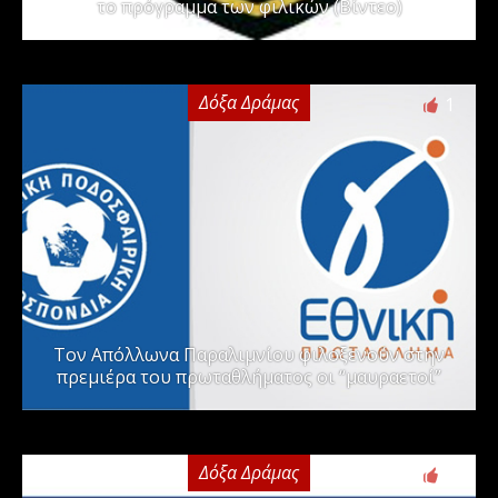
το πρόγραμμα των φιλικών (Βίντεο)
Δόξα Δράμας
1
Τον Απόλλωνα Παραλιμνίου φιλοξενούν στην
πρεμιέρα του πρωταθλήματος οι “μαυραετοί”
Δόξα Δράμας
2