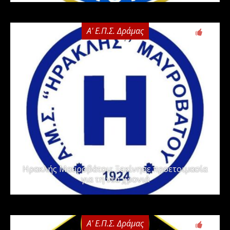
Α' Ε.Π.Σ. Δράμας
0
Ηρακλής Μαυροβάτου: Ξεκίνησε προετοιμασία
για τη νέα χρονιά
Α' Ε.Π.Σ. Δράμας
0