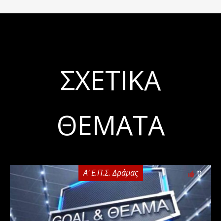
ΣΧΕΤΙΚΆ
ΘΈΜΑΤΑ
Α' Ε.Π.Σ. Δράμας
0