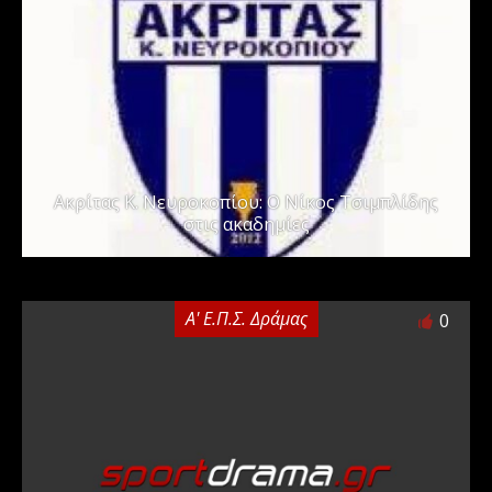
Ακρίτας Κ. Νευροκοπίου: Ο Νίκος Τσιμπλίδης
στις ακαδημίες
Α' Ε.Π.Σ. Δράμας
0