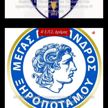
Ακρίτας Κ. Νευροκοπίου: Ξεκίνησε την
προετοιμασία μετά την επιστροφή στην Α’
κατηγορία
Α' Ε.Π.Σ. Δράμας
0
Μ. Αλέξανδρος Ξηροποτάμου: Συνεχίζει την
προετοιμασία (Βίντεο)