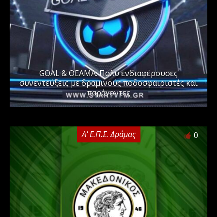
GOAL & ΘΕΑΜΑ: Πολύ ενδιαφέρουσες
συνεντεύξεις με δραμινούς ποδοσφαιριστές και
παράγοντες
Α' Ε.Π.Σ. Δράμας
0