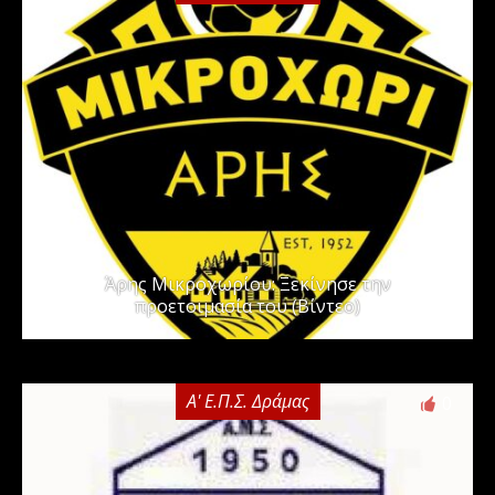
Άρης Μικροχωρίου: Ξεκίνησε την
προετοιμασία του (Βίντεο)
Α' Ε.Π.Σ. Δράμας
0