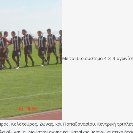
Με το ίδιο σύστημα 4-3-3 αγωνί
ράς, Κολοτούρος, Ζώνας, και Παπαθανασίου. Κεντρική τριπλέτ
ισίωναν οι Μουστόγιαννης και Κατσίκης .Αναγνωριστικό ήταν