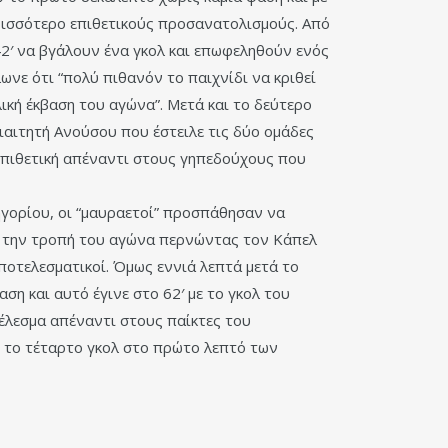
ερισσότερο επιθετικούς προσανατολισμούς. Από
-42′ να βγάλουν ένα γκολ και επωφεληθούν ενός
νε ότι “πολύ πιθανόν το παιχνίδι να κριθεί
ική έκβαση του αγώνα”. Μετά και το δεύτερο
ιαιτητή Ανούσου που έστειλε τις δύο ομάδες
επιθετική απέναντι στους γηπεδούχους που
ηγορίου, οι “μαυραετοί” προσπάθησαν να
ει την τροπή του αγώνα περνώντας τον Κάπελ
ποτελεσματικοί. Όμως εννιά λεπτά μετά το
η και αυτό έγινε στο 62′ με το γκολ του
έλεσμα απέναντι στους παίκτες του
 το τέταρτο γκολ στο πρώτο λεπτό των