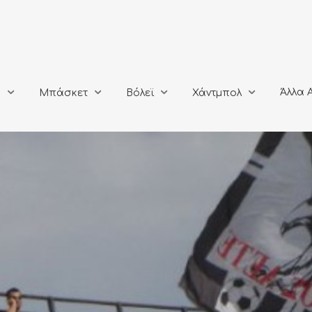
Άλλα Αθλή
Μπάσκετ
Βόλεϊ
Χάντμπολ
Άλλα 
ο
Μπάσκετ
Βόλεϊ
Χάντμπολ