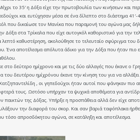
Μέχρι το 35′ η Δόξα είχε την πρωτοβουλία των κινήσεων και π
ηπεδούχοι και ευτύχησαν μέσα σε ένα δίλεπτο στο διάστημα 41′
όλ που δικαίωσε τον Μανίκα που παραμονή του αγώνα μας δήλω
ην Δόξα στα Τρίκαλα που είχε αυτογκόλ καθοριστικό για την τελ
α λεπτό καθυστέρηση, ακολούθησε το τελευταίο σφύριγμα του δ
υ. Ένα αποτέλεσμα απόλυτα άδικο για την Δόξα που ήταν πιο 
αθόλου.
ε στο δεύτερο ημίχρονο και με τις δύο αλλαγές που έκανε ο Γρ
μα του δευτέρου ημίχρόνου έκανε την κίνηση του για να αλλάξ
 Χατζηπαντελίδη , οι γηπεδούχοι ήταν αυτοί που φάνηκαν πιο α
α φτερά τους. Ωστόσο υπήρχαν τα ψυχικά αποθέματα για αντίδρασ
ν παικτών της Δόξας. Υπήρξε η προσπάθεια αλλά δεν είχε αποτ
υλάξουν την διαφορά του σκορ. Και σαν βαριά ταφόπλακα ήρθε
ου τόσο απροσδόκητου αγώνα, σε κατάληξη και αποτέλεσμα.