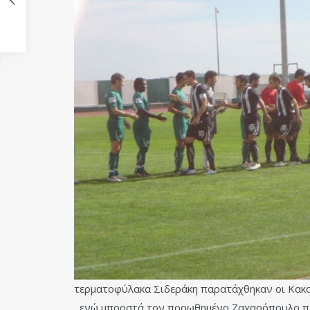
τερματοφύλακα Σιδεράκη παρατάχθηκαν οι Κακα
, ενώ μπροστά τον προωθημένο Ζαχαρόπουλο πλα