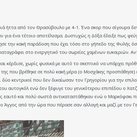
ά ήττα από τον Θρασύβουλο με 4-1. Ένα σκορ που σίγουρα δεν 
ν για ένα τέτοιο αποτέλεσμα. Δυστυχώς η Δόξα έδειξε πως φεύ
ησε την κακή παράδοση που έχει τόσο στο γήπεδο της Φυλής όσο
καταγράφει στο ενεργητικό του σωρείες χαμένων ευκαιριών. Αν
και κέρδισε, χωρίς φυσικά με αυτό το σκεπτικό να υπάρχει πρόθ
ρο της που βρέθηκε σε πολύ κακή μέρα (ο Μοσχάκης προσπάθησε)
 δύο κεντρικοί που δεν δικαίωσαν τον Γρηγορίου για την επιλο
ή του αυτογκόλ ενώ δεν ξέφυγε του γενικότερου επιπέδου ο Χατ
ς εαυτό και πολύ σωστά αντικαταστάθηκαν ενώ ο Μαρκόφσκι πέρ
 ο Άγγος από την ώρα που πέρασε σαν αλλαγή και μαζί με τον 