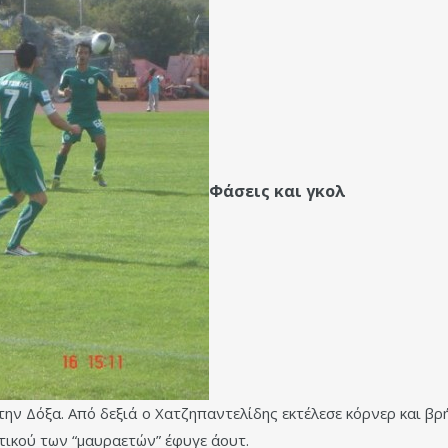
Φάσεις και γκολ
 στην Δόξα. Από δεξιά ο Χατζηπαντελίδης εκτέλεσε κόρνερ και 
τικού των “μαυραετών” έφυγε άουτ.