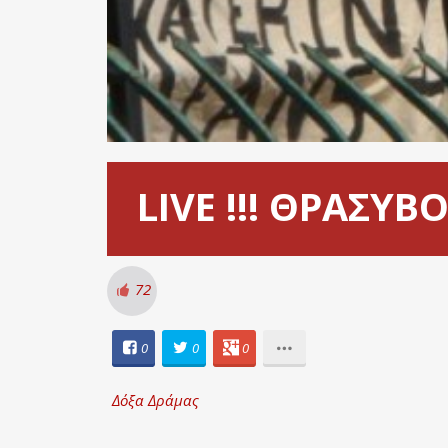
LIVE !!! ΘΡΑΣΥΒ
72
0
0
0
Δόξα Δράμας