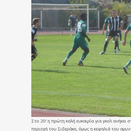
Στο 20′ η πρώτη καλή ευκαιρία για γκολ ανήκει
περιοχή του Σιδεράκη, όμως η κεφαλιά του αμυν