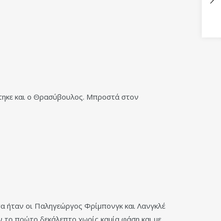
στηκε και ο Θρασύβουλος. Μπροστά στον
α ήταν οι Παληγεώργος Φρίμπονγκ και Λανγκλέ
 το πρώτο δεκάλεπτο χωρίς καμία φάση και με