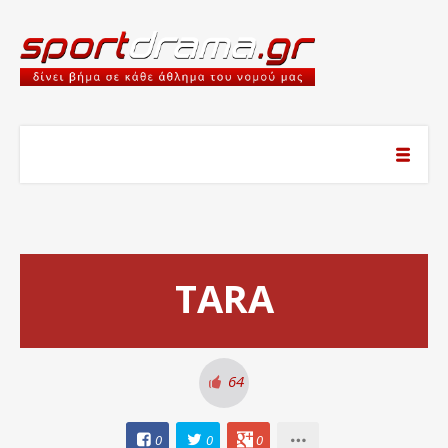
TARA
64
0
0
0