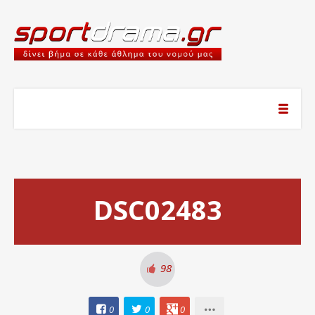
DSC02483
98
0
0
0