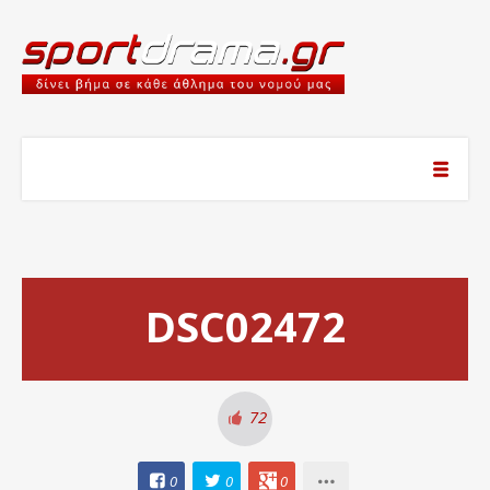
DSC02472
72
0
0
0