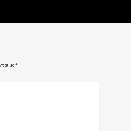
νται με
*