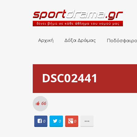
Αρχική
Δόξα Δράμας
Ποδόσφαιρο
Αρχική
Δόξα Δράμας
Ποδόσφαιρ
DSC02441
66
0
0
0