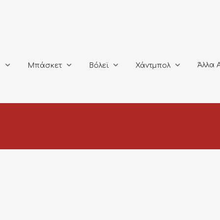
Άλλα Αθλή
Μπάσκετ
Βόλεϊ
Χάντμπολ
Άλλα 
ο
Μπάσκετ
Βόλεϊ
Χάντμπολ