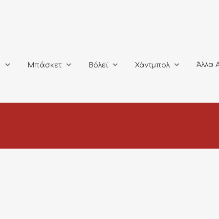
Άλλα Αθλή
Μπάσκετ
Βόλεϊ
Χάντμπολ
Άλλα 
ο
Μπάσκετ
Βόλεϊ
Χάντμπολ