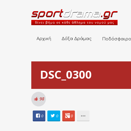
Αρχική
Δόξα Δράμας
Ποδόσφαιρο
Αρχική
Δόξα Δράμας
Ποδόσφαιρ
DSC_0300
98
0
0
0