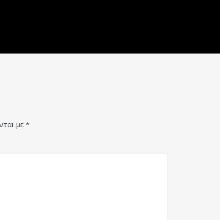
νται με
*