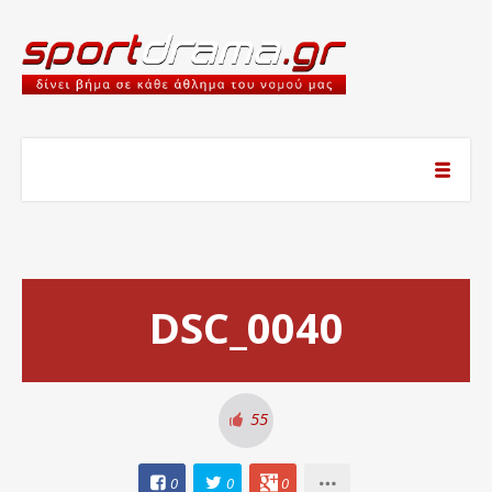
DSC_0040
55
0
0
0