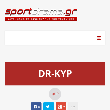
DR-KYP
0
0
0
0