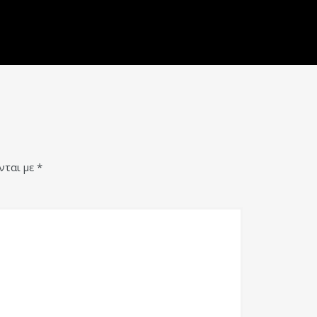
νται με
*