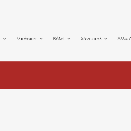
Άλλα Αθλή
Μπάσκετ
Βόλεϊ
Χάντμπολ
Άλλα 
ο
Μπάσκετ
Βόλεϊ
Χάντμπολ