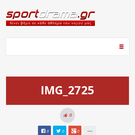
IMG_2725
0
0
0
0