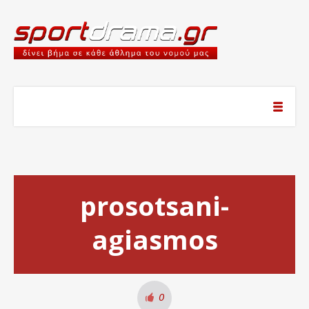
prosotsani-
agiasmos
0