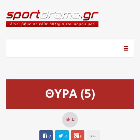
ΘΥΡΑ (5)
0
0
0
0