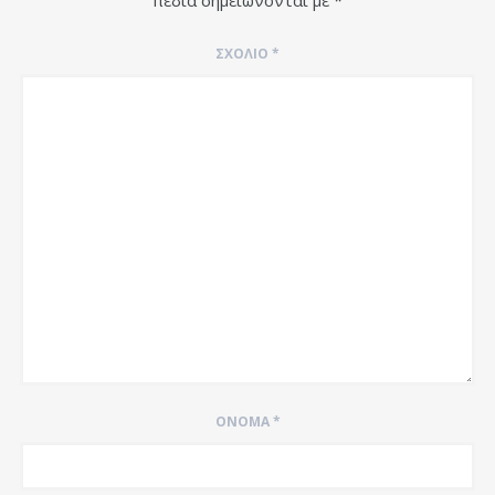
πεδία σημειώνονται με
*
ΣΧΌΛΙΟ
*
ΌΝΟΜΑ
*