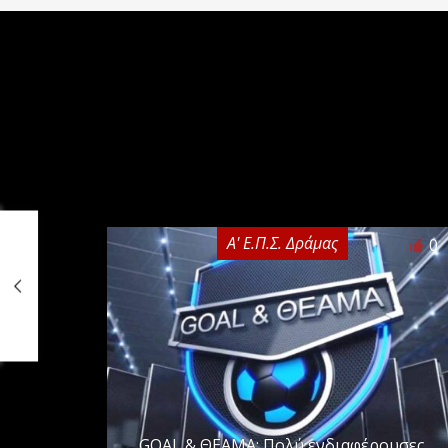
Α' Ε.Π.Σ. Δράμας
0
GOAL & ΘΕΑΜΑ: Πολύ ενδιαφέρουσες