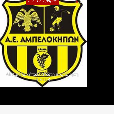
Α' Ε.Π.Σ. Δράμας
0
ΑΕ Αμπελοκήπων: Πρώτη προπόνηση
(Βίντεο)