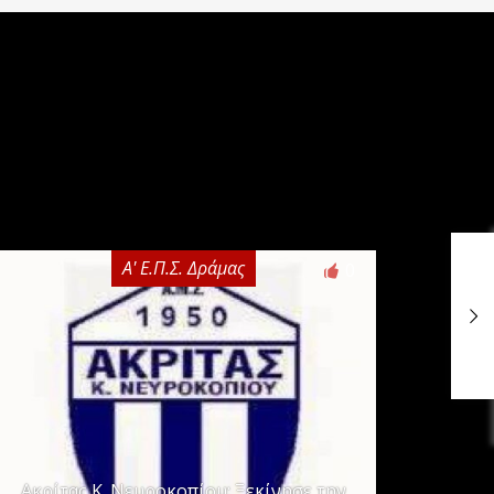
Α' Ε.Π.Σ. Δράμας
0
Ακρίτας Κ. Νευροκοπίου: Ξεκίνησε την