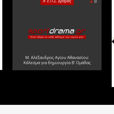
Α' Ε.Π.Σ. Δράμας
0
Μ. Αλέξανδρος Αγίου Αθανασίου:
Κάλεσμα για δημιουργία Β’ Ομάδας