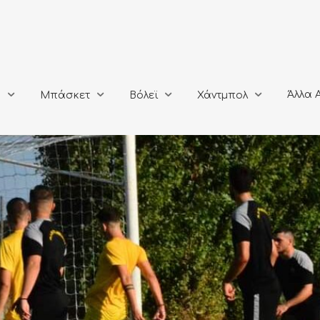
Άλλα Αθλή
Μπάσκετ
Βόλεϊ
Χάντμπολ
Άλλα 
ο
Μπάσκετ
Βόλεϊ
Χάντμπολ