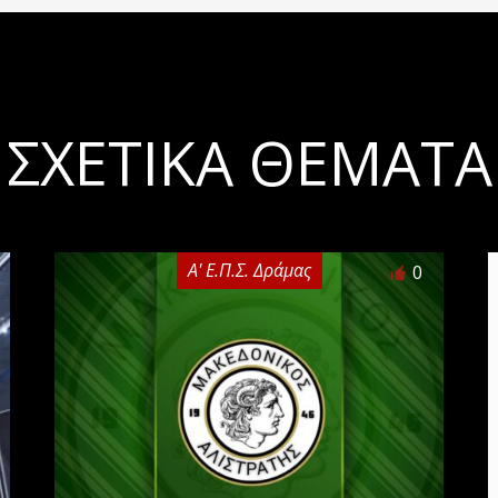
ΣΧΕΤΙΚΆ ΘΈΜΑΤΑ
Α' Ε.Π.Σ. Δράμας
0