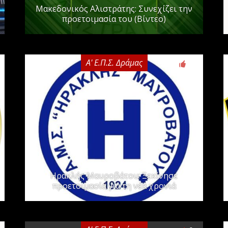
Μακεδονικός Αλιστράτης: Συνεχίζει την
προετοιμασία του (Βίντεο)
Α' Ε.Π.Σ. Δράμας
0
Ηρακλής Μαυροβάτου: Ξεκίνησε
προετοιμασία για τη νέα χρονιά