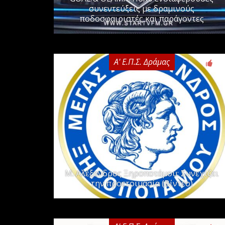
συνεντεύξεις με δραμινούς
ποδοσφαιριστές και παράγοντες
Α' Ε.Π.Σ. Δράμας
0
Μ. Αλέξανδρος Ξηροποτάμου: Συνεχίζει
την προετοιμασία (Βίντεο)