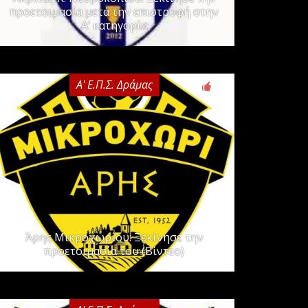
προετοιμασία μετά την επιστροφή στην
Α’ κατηγορία
Α' Ε.Π.Σ. Δράμας
0
Άρης Μικροχωρίου: Ξεκίνησε την
προετοιμασία του (Βίντεο)