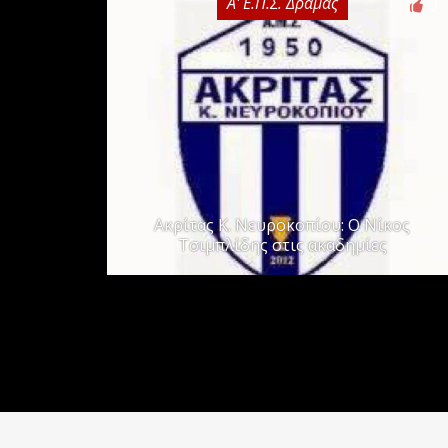
Α' Ε.Π.Σ. Δράμας
0
Ακρίτας Κ. Νευροκοπίου: Ο Νίκος
Τσιμπλίδης στις ακαδημίες