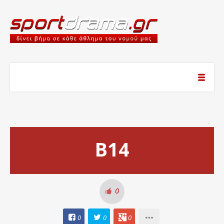
Β14
0
0
0
0