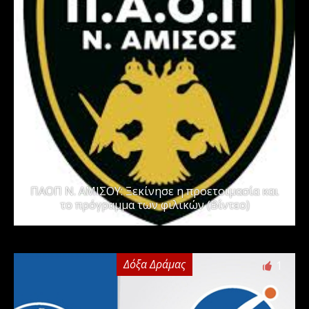
ΠΑΟΠ Ν. ΑΜΙΣΟΥ: Ξεκίνησε η προετοιμασία και
το πρόγραμμα των φιλικών (Βίντεο)
Δόξα Δράμας
1