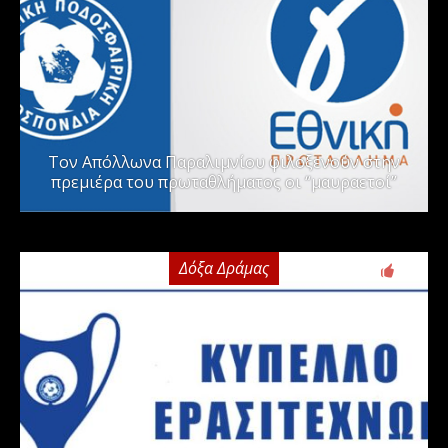
Τον Απόλλωνα Παραλιμνίου φιλοξενούν στην
πρεμιέρα του πρωταθλήματος οι “μαυραετοί”
Δόξα Δράμας
2