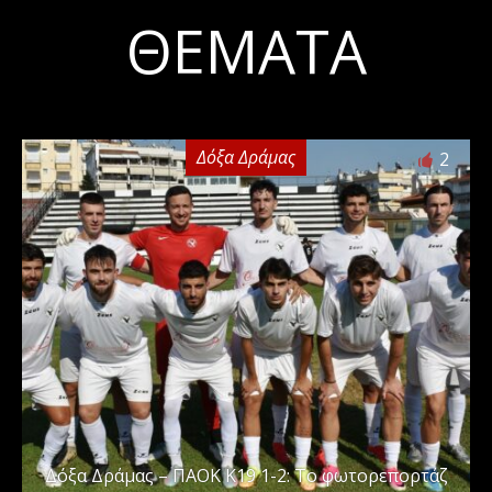
ΘΈΜΑΤΑ
Δόξα Δράμας
2
Δόξα Δράμας – ΠΑΟΚ Κ19 1-2: Το φωτορεπορτάζ