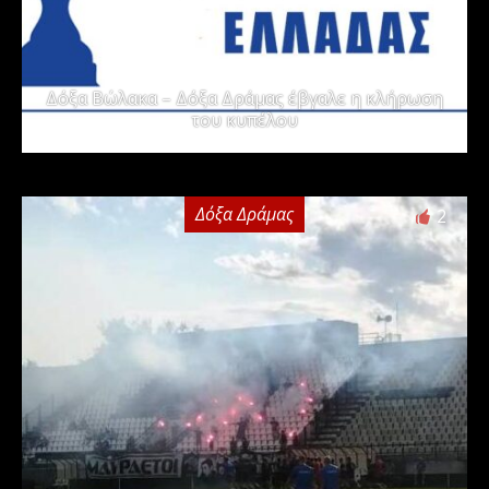
Δόξα Βώλακα – Δόξα Δράμας έβγαλε η κλήρωση
του κυπέλου
Δόξα Δράμας
2