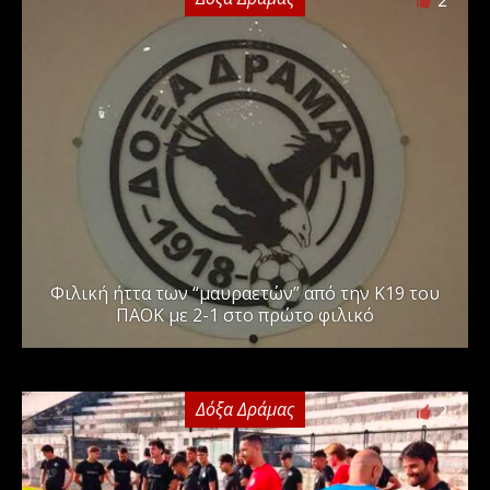
2
Φιλική ήττα των “μαυραετών” από την Κ19 του
ΠΑΟΚ με 2-1 στο πρώτο φιλικό
Δόξα Δράμας
2