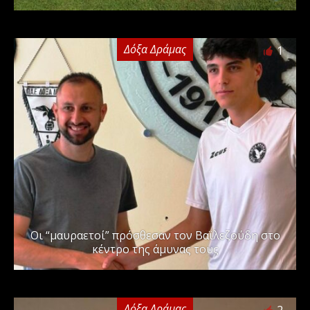
Δόξα Δράμας
1
Οι “μαυραετοί” πρόσθεσαν τον Βαϊλεζούδη στο
κέντρο της άμυνας τους
Δόξα Δράμας