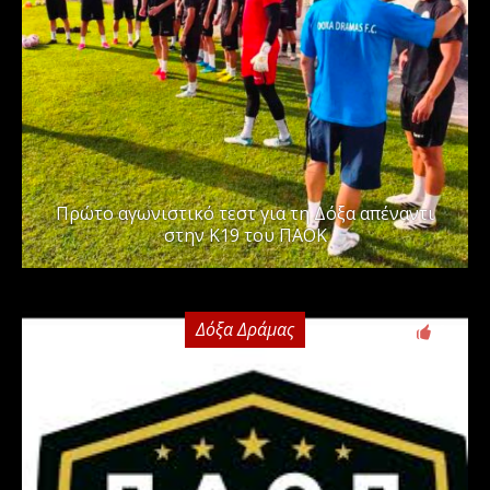
Πρώτο αγωνιστικό τεστ για τη Δόξα απέναντι
στην Κ19 του ΠΑΟΚ
Δόξα Δράμας
0