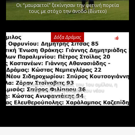
Οι “μαυραετοί” ξεκίνησαν την φετινή πορεία
τους με στόχο την άνοδο (Βίντεο)
Δόξα Δράμας
3
Γ΄ Εθνική: Οι προπονητές του 1ου ομίλου, η
κλήρωση και η έναρξη του νέου
πρωταθλήματος