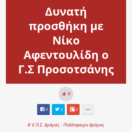
Δυνατή
προσθήκη με
Νίκο
Αφεντουλίδη ο
Γ.Σ Προσοτσάνης
0
0
0
0
Α' Ε.Π.Σ. Δράμας
/
Ποδόσφαιρο Δράμας