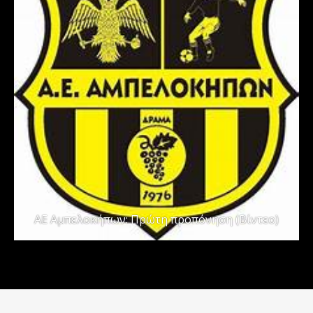
ΑΕ Αμπελοκήπων: Πρώτη προπόνηση (Βίντεο)