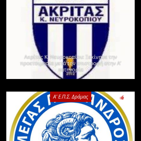
Ακρίτας Κ. Νευροκοπίου: Ξεκίνησε την
προετοιμασία μετά την επιστροφή στην Α’
κατηγορία
Α' Ε.Π.Σ. Δράμας
0