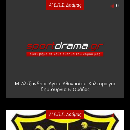
Α' Ε.Π.Σ. Δράμας
0
Μ. Αλέξανδρος Αγίου Αθανασίου: Κάλεσμα για
δημιουργία Β’ Ομάδας
Α' Ε.Π.Σ. Δράμας
0