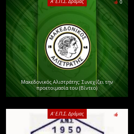
Α' Ε.Π.Σ. Δράμας
0
Μακεδονικός Αλιστράτης: Συνεχίζει την
προετοιμασία του (Βίντεο)
Α' Ε.Π.Σ. Δράμας
0