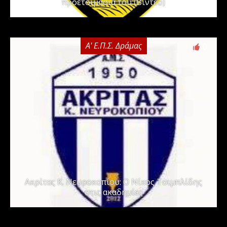
προετοιμασία του (Βίντεο)
Α' Ε.Π.Σ. Δράμας
0
Ακρίτας Κ. Νευροκοπίου: Ο Νίκος Τσιμπλίδης
στις ακαδημίες