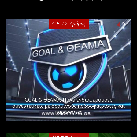
Α' Ε.Π.Σ. Δράμας
0
GOAL & ΘΕΑΜΑ: Πολύ ενδιαφέρουσες
συνεντεύξεις με δραμινούς ποδοσφαιριστές και
παράγοντες