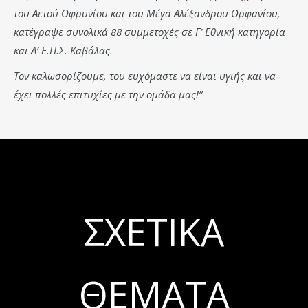
του Αετού Οφρυνίου και του Μέγα Αλέξανδρου Ορφανίου,
κατέγραψε συνολικά 88 συμμετοχές σε Γ’ Εθνική κατηγορία
και Α’ Ε.Π.Σ. Καβάλας.
Τον καλωσορίζουμε, του ευχόμαστε να είναι υγιής και να
έχει πολλές επιτυχίες με την ομάδα μας!”
ΣΧΕΤΙΚΆ
ΘΈΜΑΤΑ