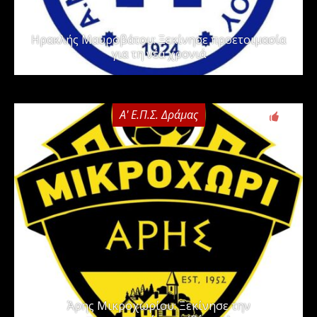
Ηρακλής Μαυροβάτου: Ξεκίνησε προετοιμασία
για τη νέα χρονιά
Α' Ε.Π.Σ. Δράμας
0
Άρης Μικροχωρίου: Ξεκίνησε την