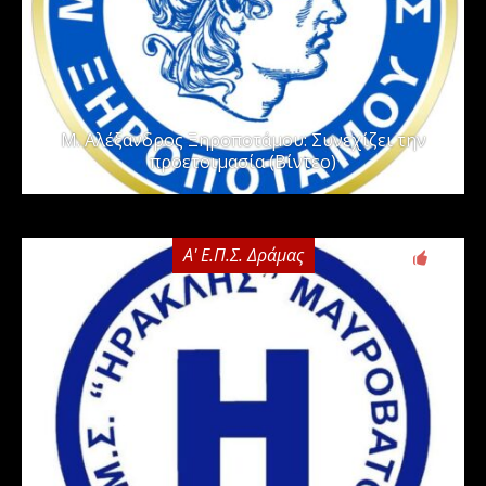
Μ. Αλέξανδρος Ξηροποτάμου: Συνεχίζει την
προετοιμασία (Βίντεο)
Α' Ε.Π.Σ. Δράμας
0