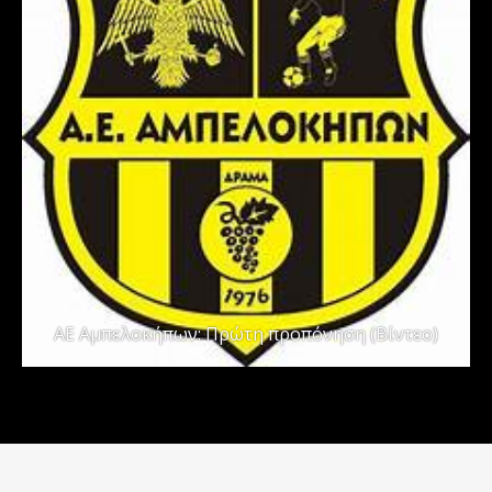
ΑΕ Αμπελοκήπων: Πρώτη προπόνηση (Βίντεο)