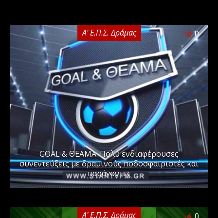
Α' Ε.Π.Σ. Δράμας
0
GOAL & ΘΕΑΜΑ: Πολύ ενδιαφέρουσες
συνεντεύξεις με δραμινούς ποδοσφαιριστές και
παράγοντες
Α' Ε.Π.Σ. Δράμας
0