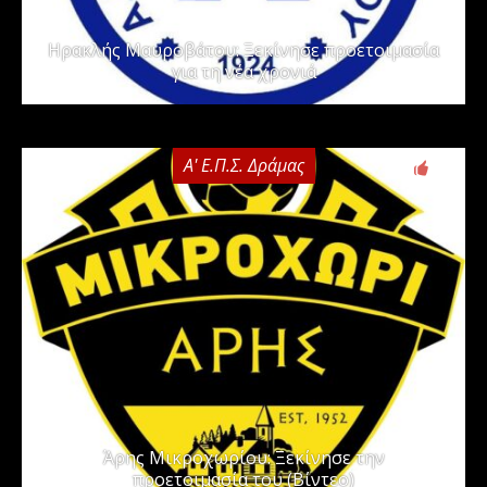
Ηρακλής Μαυροβάτου: Ξεκίνησε προετοιμασία
για τη νέα χρονιά
Α' Ε.Π.Σ. Δράμας
0
Άρης Μικροχωρίου: Ξεκίνησε την
προετοιμασία του (Βίντεο)