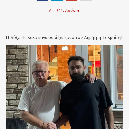
Α' Ε.Π.Σ. Δράμας
Η Δόξα Βώλακα καλωσορίζει ξανά τον Δημήτρη Τολμαΐδη!