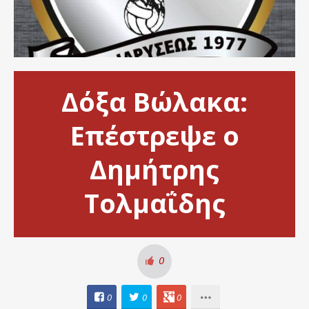
Δόξα Βώλακα:
Επέστρεψε ο
Δημήτρης
Τολμαΐδης
0
0
0
0