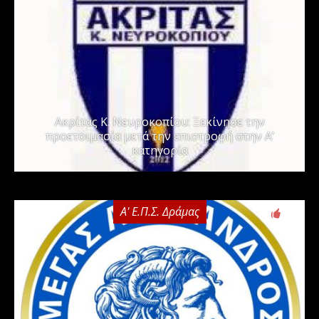
Ακρίτας Κ. Νευροκοπίου: Ξεκίνησε την
προετοιμασία μετά την επιστροφή στην Α’
κατηγορία
Α' Ε.Π.Σ. Δράμας
0