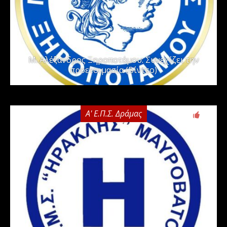
Μ. Αλέξανδρος Ξηροποτάμου: Συνεχίζει την
προετοιμασία (Βίντεο)
Α' Ε.Π.Σ. Δράμας
0