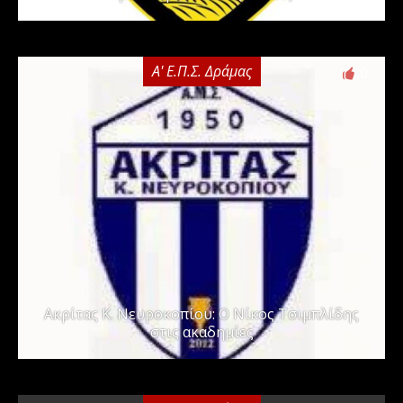
Α' Ε.Π.Σ. Δράμας
0
Ακρίτας Κ. Νευροκοπίου: Ο Νίκος Τσιμπλίδης
στις ακαδημίες