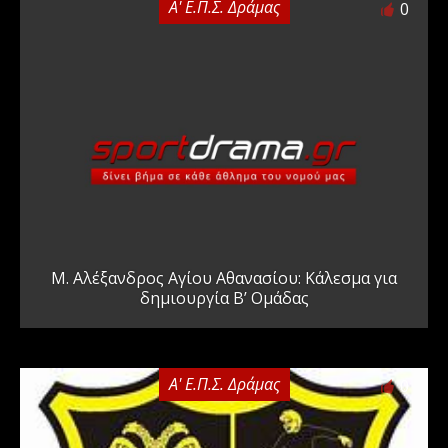
Α' Ε.Π.Σ. Δράμας
0
Μ. Αλέξανδρος Αγίου Αθανασίου: Κάλεσμα για
δημιουργία Β’ Ομάδας
Α' Ε.Π.Σ. Δράμας
0