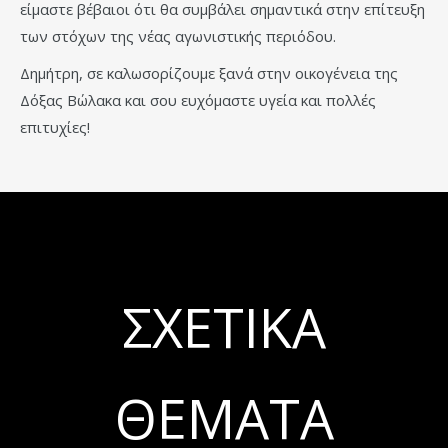
είμαστε βέβαιοι ότι θα συμβάλει σημαντικά στην επίτευξη
των στόχων της νέας αγωνιστικής περιόδου.
Δημήτρη, σε καλωσορίζουμε ξανά στην οικογένεια της
Δόξας Βώλακα και σου ευχόμαστε υγεία και πολλές
επιτυχίες!
ΣΧΕΤΙΚΆ
ΘΈΜΑΤΑ