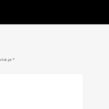
νται με
*