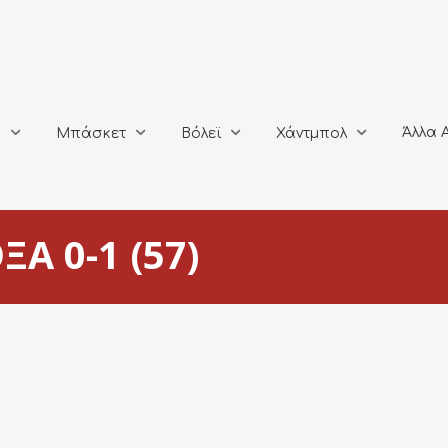
Άλλα Αθλή
Μπάσκετ
Βόλεϊ
Χάντμπολ
Άλλα 
ο
Μπάσκετ
Βόλεϊ
Χάντμπολ
Α 0-1 (57)