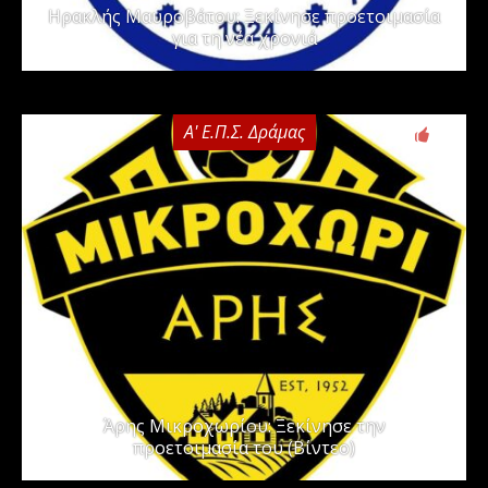
Ηρακλής Μαυροβάτου: Ξεκίνησε προετοιμασία
για τη νέα χρονιά
Α' Ε.Π.Σ. Δράμας
0
Άρης Μικροχωρίου: Ξεκίνησε την
προετοιμασία του (Βίντεο)