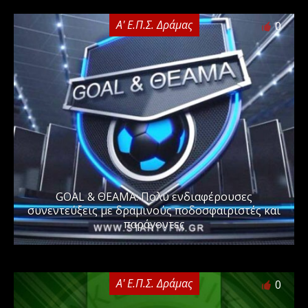
Α' Ε.Π.Σ. Δράμας
0
GOAL & ΘΕΑΜΑ: Πολύ ενδιαφέρουσες
συνεντεύξεις με δραμινούς ποδοσφαιριστές και
παράγοντες
Α' Ε.Π.Σ. Δράμας
0