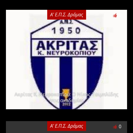
Α' Ε.Π.Σ. Δράμας
0
Ακρίτας Κ. Νευροκοπίου: Ο Νίκος Τσιμπλίδης
στις ακαδημίες
Α' Ε.Π.Σ. Δράμας
0