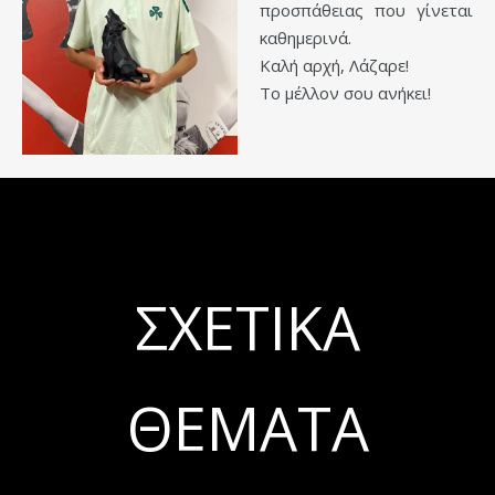
προσπάθειας που γίνεται
καθημερινά.
Καλή αρχή, Λάζαρε!
Το μέλλον σου ανήκει!
ΣΧΕΤΙΚΆ
ΘΈΜΑΤΑ