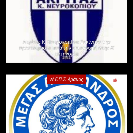
Ακρίτας Κ. Νευροκοπίου: Ξεκίνησε την
προετοιμασία μετά την επιστροφή στην Α’
κατηγορία
Α' Ε.Π.Σ. Δράμας
0