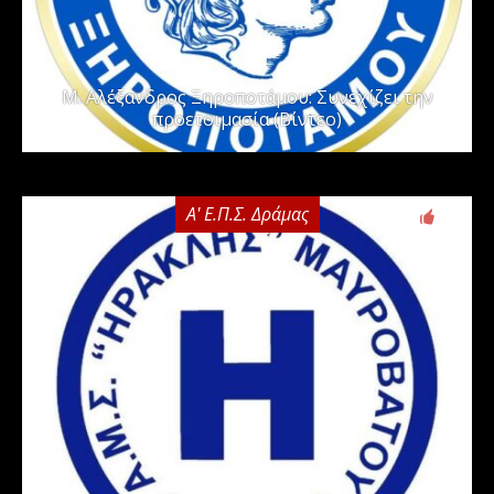
Μ. Αλέξανδρος Ξηροποτάμου: Συνεχίζει την
προετοιμασία (Βίντεο)
Α' Ε.Π.Σ. Δράμας
0