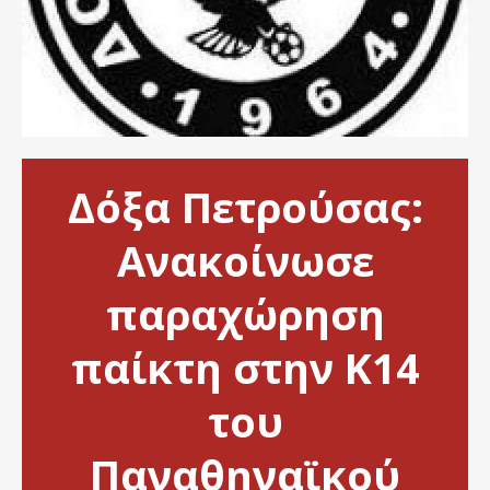
Δόξα Πετρούσας:
Ανακοίνωσε
παραχώρηση
παίκτη στην Κ14
του
Παναθηναϊκού