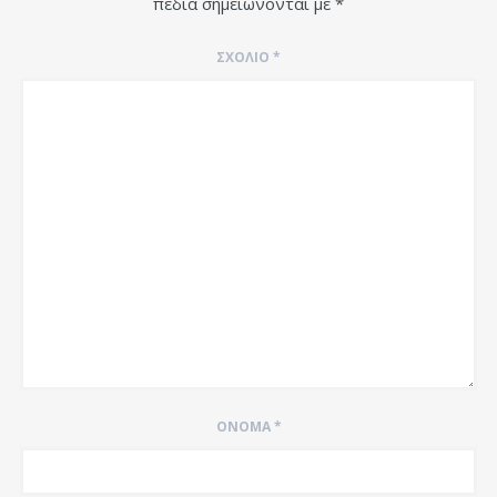
πεδία σημειώνονται με
*
ΣΧΌΛΙΟ
*
ΌΝΟΜΑ
*