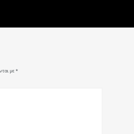
νται με
*