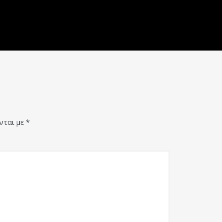
νται με
*