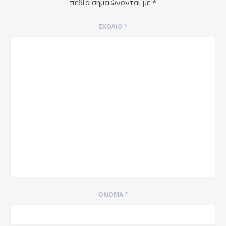
πεδία σημειώνονται με
*
ΣΧΌΛΙΟ
*
ΌΝΟΜΑ
*