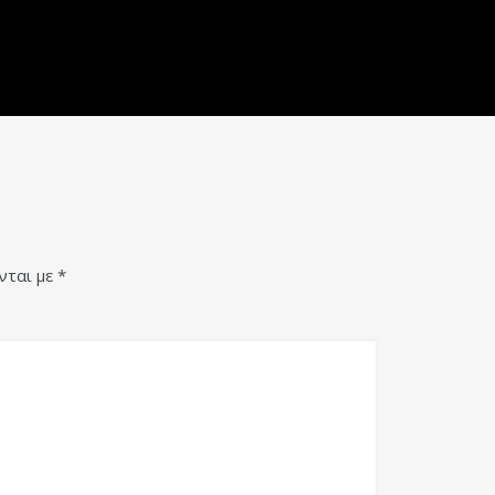
νται με
*