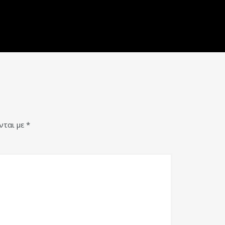
νται με
*