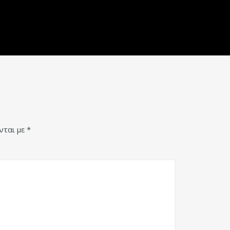
νται με
*