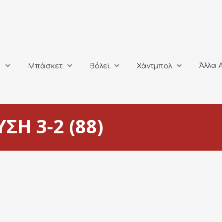
Άλλα Αθλή
Μπάσκετ
Βόλεϊ
Χάντμπολ
Άλλα 
ο
Μπάσκετ
Βόλεϊ
Χάντμπολ
ΣΗ 3-2 (88)