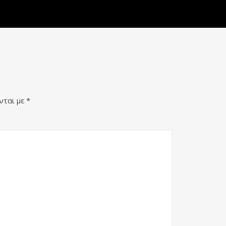
νται με
*