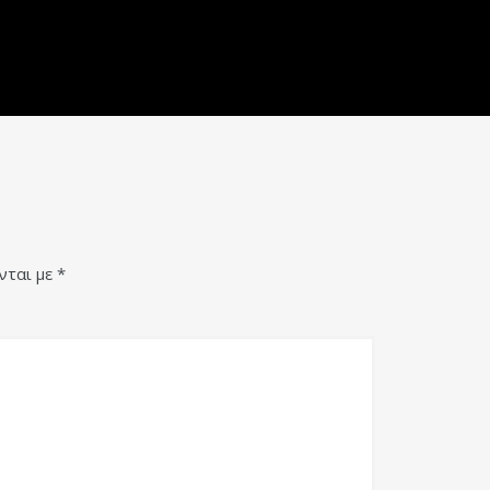
νται με
*