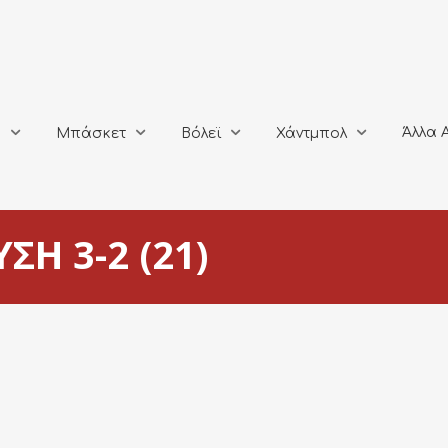
Άλλα Αθλή
Μπάσκετ
Βόλεϊ
Χάντμπολ
Άλλα 
ο
Μπάσκετ
Βόλεϊ
Χάντμπολ
ΣΗ 3-2 (21)