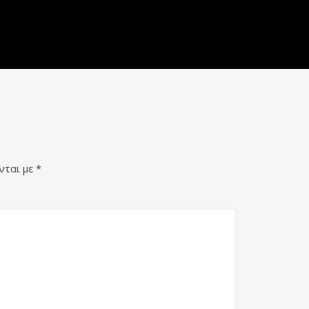
νται με
*