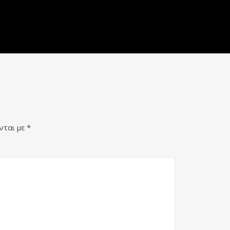
νται με
*